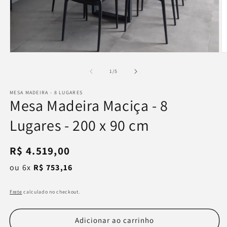
Abrir
Ab
mídia
m
1
3
de
1
/
5
na
n
janela
j
MESA MADEIRA - 8 LUGARES
modal
m
Mesa Madeira Maciça - 8
Lugares - 200 x 90 cm
Preço
R$ 4.519,00
normal
ou 6x
R$ 753,16
Frete
calculado no checkout.
Adicionar ao carrinho