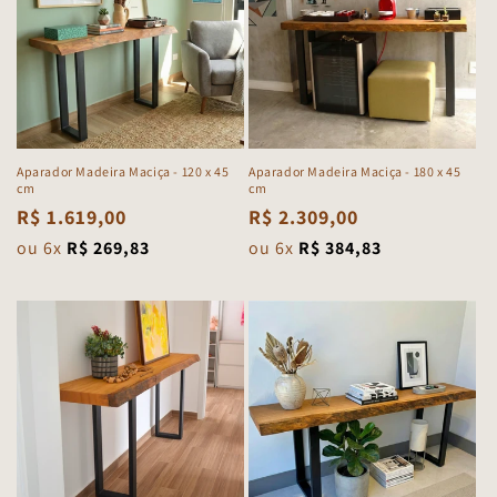
Aparador Madeira Maciça - 180 x 45
Aparador Madeira Maciça - 120 x 45
cm
cm
Preço
R$ 2.309,00
Preço
R$ 1.619,00
normal
normal
ou 6x
R$ 384,83
ou 6x
R$ 269,83