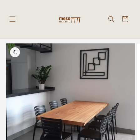
Pular
para o
conteúdo
Carrinho
Pular para
as
informações
do produto