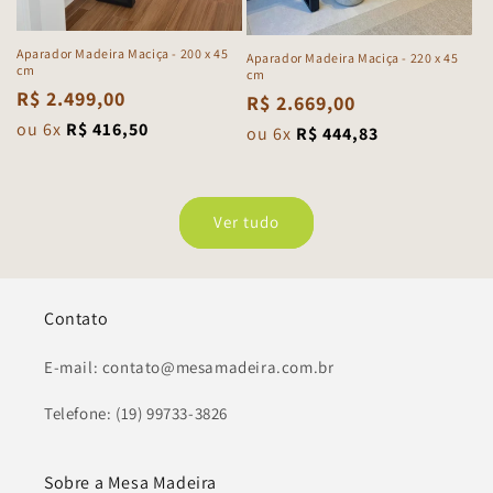
Aparador Madeira Maciça - 200 x 45
Aparador Madeira Maciça - 220 x 45
cm
cm
Preço
R$ 2.499,00
Preço
R$ 2.669,00
normal
ou 6x
R$ 416,50
normal
ou 6x
R$ 444,83
Ver tudo
Contato
E-mail: contato@mesamadeira.com.br
Telefone: (19) 99733-3826
Sobre a Mesa Madeira