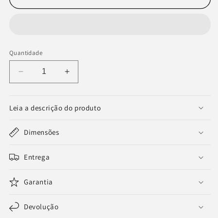
Quantidade
Diminuir
Aumentar
a
a
quantidade
quantidade
de
de
Leia a descrição do produto
Mesa
Mesa
Lateral
Lateral
Dimensões
Pequiá
Pequiá
Entrega
Garantia
Devolução