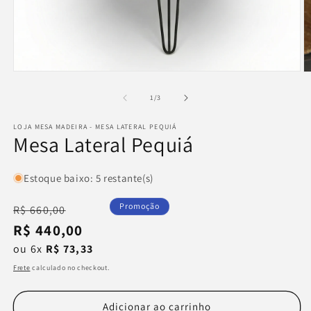
Abrir
Ab
mídia
m
1
2
de
1
/
3
na
n
janela
j
LOJA MESA MADEIRA - MESA LATERAL PEQUIÁ
modal
m
Mesa Lateral Pequiá
Estoque baixo: 5 restante(s)
Preço
Preço
Promoção
R$ 660,00
normal
promocional
R$ 440,00
ou 6x
R$ 73,33
Frete
calculado no checkout.
Adicionar ao carrinho