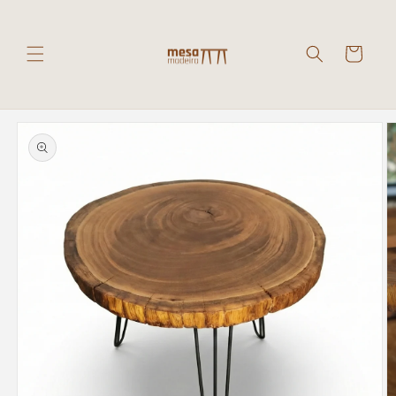
Pular
para o
conteúdo
Carrinho
Pular para
as
informações
do produto