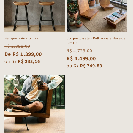
Banqueta Anatômica
Conjunto Geta - Poltronas e Mesa de
Centro
Preço
Preço
R$ 2.398,00
Preço
Preço
R$ 4.729,00
normal
promocional
De R$ 1.399,00
normal
promocional
R$ 4.499,00
ou 6x
R$ 233,16
ou 6x
R$ 749,83